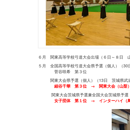
６月 関東高等学校弓道大会出場（６日～８日 
５月 全国高等学校弓道大会県予選（個人）（30
菅谷咲希 第３位
関東大会県予選（個人）（13日 茨城県武
細谷千華 第３位 → 関東大会（山梨
関東大会茨城県予選兼全国大会茨城県予選（
女子団体 第１位 → インターハイ（