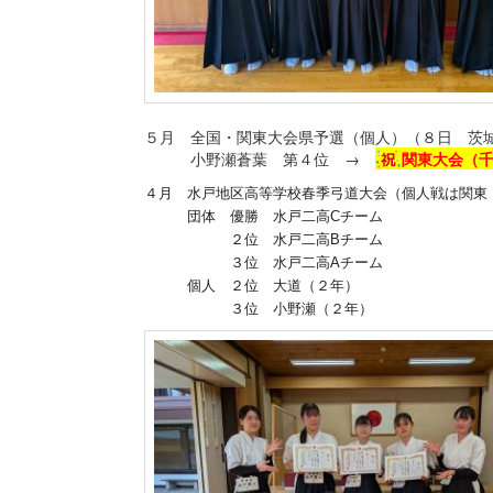
５月 全国・関東大会県予選（個人）（８日 茨
小野瀬蒼葉 第４位 →
関東大会（千
４月 水戸地区高等学校春季弓道大会（個人戦は関東
団体 優勝 水戸二高Cチーム
２位 水戸二高Bチーム
３位 水戸二高Aチーム
個人 ２位 大道（２年）
３位 小野瀬（２年）