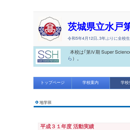
茨城県立水戸
令和5年4月12日､3年ぶりに全校
本校は｢第Ⅳ期 Super Scie
ら
）。
トップページ
学校案内
学校
地学班
平成３１年度 活動実績