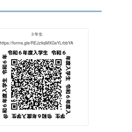
３年生
https://forms.gle/REJz9qMXGsYLrbbYA