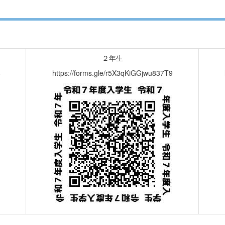
２年生
6
https://forms.gle/r5X3qKiGGjwu837T9