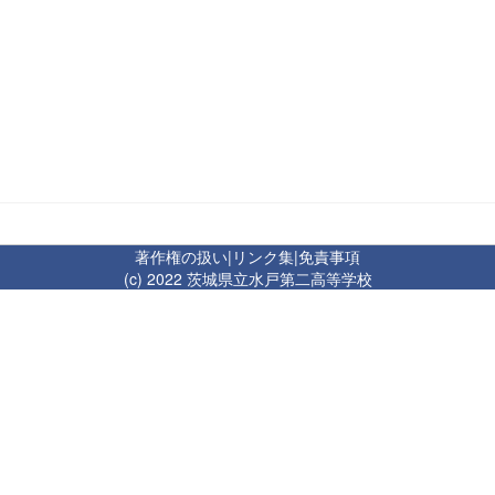
著作権の扱い
|
リンク集
|
免責事項
(c) 2022 茨城県立水戸第二高等学校