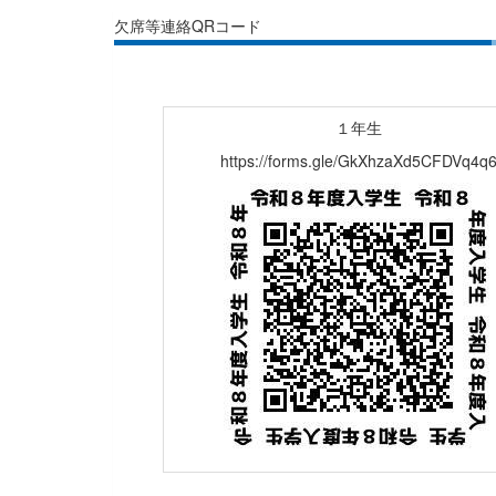
欠席等連絡QRコード
１年生
https://forms.gle/GkXhzaXd5CFDVq4q