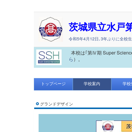
茨城県立水戸
令和5年4月12日､3年ぶりに全校
本校は｢第Ⅳ期 Super Scie
ら
）。
トップページ
学校案内
学校
グランドデザイン